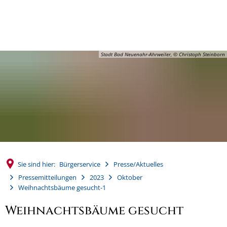
MENÜ
Stadt Bad Neuenahr-Ahrweiler, © Christoph Steinborn
Sie sind hier:
Bürgerservice
Presse/Aktuelles
Pressemitteilungen
2023
Oktober
Weihnachtsbäume gesucht-1
Weihnachtsbäume gesucht