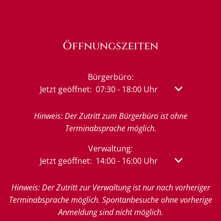
Öffnungszeiten
Bürgerbüro:
Klicken, um weitere Öffnungs- oder Schließzeit
Jetzt geöffnet:
07:30
-
18:00
Uhr
Von 07:30 bis
Hinweis: Der Zutritt zum Bürgerbüro ist ohne
Terminabsprache möglich.
Verwaltung:
Klicken, um weitere Öffnungs- oder Schließzeit
Jetzt geöffnet:
14:00
-
16:00
Uhr
Von 14:00 bis
Hinweis: Der Zutritt zur Verwaltung ist nur nach vorheriger
Terminabsprache möglich. Spontanbesuche ohne vorherige
Anmeldung sind nicht möglich.