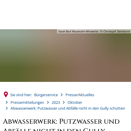
MENÜ
Stadt Bad Neuenahr-Ahrweiler, © Christoph Steinborn
Sie sind hier:
Bürgerservice
Presse/Aktuelles
Pressemitteilungen
2023
Oktober
Abwasserwerk: Putzwasser und Abfälle nicht in den Gully schütten
Abwasserwerk: Putzwasser und