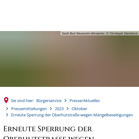
MENÜ
Stadt Bad Neuenahr-Ahrweiler, © Christoph Steinborn
Sie sind hier:
Bürgerservice
Presse/Aktuelles
Pressemitteilungen
2023
Oktober
Erneute Sperrung der Oberhutstraße wegen Mängelbeseitigungen
Erneute Sperrung der