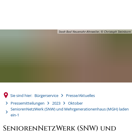
MENÜ
Stadt Bad Neuenahr-Ahrweiler, © Christoph Steinborn
Sie sind hier:
Bürgerservice
Presse/Aktuelles
Pressemitteilungen
2023
Oktober
SeniorenNetzWerk (SNW) und Mehrgenerationenhaus (MGH) laden
ein-1
SeniorenNetzWerk (SNW) und