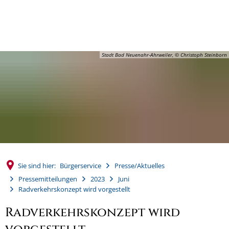
MENÜ
Stadt Bad Neuenahr-Ahrweiler, © Christoph Steinborn
Sie sind hier:
Bürgerservice
Presse/Aktuelles
Pressemitteilungen
2023
Juni
Radverkehrskonzept wird vorgestellt
Radverkehrskonzept wird