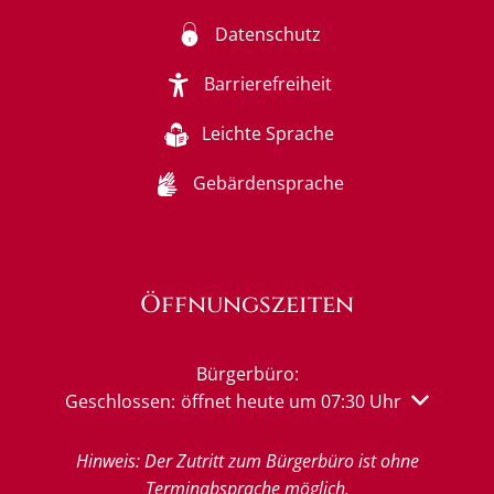
Datenschutz
Barrierefreiheit
Leichte Sprache
Gebärdensprache
Öffnungszeiten
Bürgerbüro:
Klicken, um weitere Öffnungs- oder Schließzeiten 
Geschlossen:
öffnet heute um 07:30 Uhr
Hinweis: Der Zutritt zum Bürgerbüro ist ohne
Terminabsprache möglich.