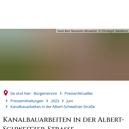
MENÜ
Stadt Bad Neuenahr-Ahrweiler, © Christoph Steinborn
Sie sind hier:
Bürgerservice
Presse/Aktuelles
Pressemitteilungen
2023
Juni
Kanalbauarbeiten in der Albert-Schweitzer-Straße
Kanalbauarbeiten in der Albert-