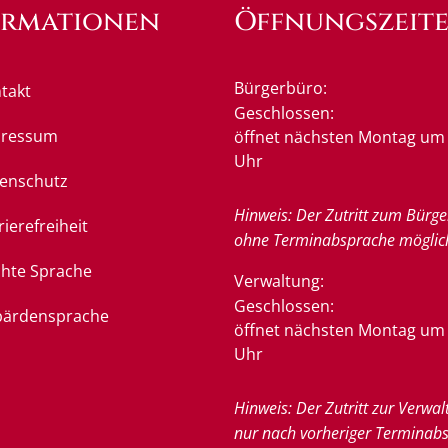
ormationen
Öffnungszeit
Bürgerbüro:
takt
Klicken, um weitere Öffnung
Geschlossen:
pressum
öffnet nächsten Montag um 
Uhr
enschutz
Hinweis: Der Zutritt zum Bürge
rierefreiheit
ohne Terminabsprache möglic
chte Sprache
Verwaltung:
Klicken, um weitere Öffnung
Geschlossen:
ärdensprache
öffnet nächsten Montag um 
Uhr
Hinweis: Der Zutritt zur Verwal
nur nach vorheriger Terminab