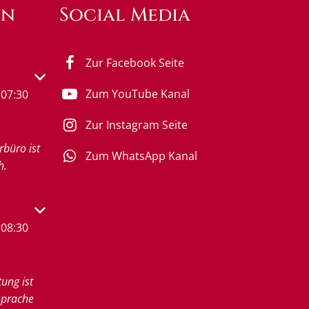
en
Social Media
Zur Facebook Seite
s- oder Schließzeiten auszublenden
Zum YouTube Kanal
07:30
Zur Instagram Seite
rbüro ist
Zum WhatsApp Kanal
h.
s- oder Schließzeiten auszublenden
08:30
tung ist
sprache