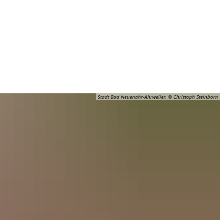
Barrierefreiheit
Öffnungszeiten
Kontakt
ADT
FREIZEIT
Stadt Bad Neuenahr-Ahrweiler, © Christoph Steinborn