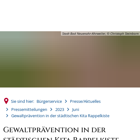
MENÜ
Stadt Bad Neuenahr-Ahrweiler, © Christoph Steinborn
Sie sind hier:
Bürgerservice
Presse/Aktuelles
Pressemitteilungen
2023
Juni
Gewaltprävention in der städtischen Kita Rappelkiste
Gewaltprävention in der