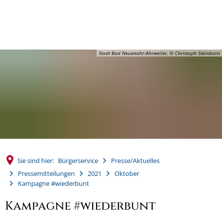
MENÜ
Stadt Bad Neuenahr-Ahrweiler, © Christoph Steinborn
Sie sind hier:
Bürgerservice
Presse/Aktuelles
Pressemitteilungen
2021
Oktober
Kampagne #wiederbunt
Kampagne #wiederbunt