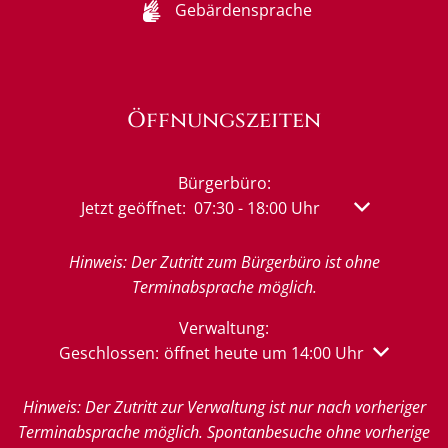
Gebärdensprache
Öffnungszeiten
Bürgerbüro:
Klicken, um weitere Öffnungs- oder Schließzeit
Jetzt geöffnet:
07:30
-
18:00
Uhr
Von 07:30 bis
Hinweis: Der Zutritt zum Bürgerbüro ist ohne
Terminabsprache möglich.
Verwaltung:
Klicken, um weitere Öffnungs- oder Schließzeiten 
Geschlossen:
öffnet heute um 14:00 Uhr
Hinweis: Der Zutritt zur Verwaltung ist nur nach vorheriger
Terminabsprache möglich. Spontanbesuche ohne vorherige