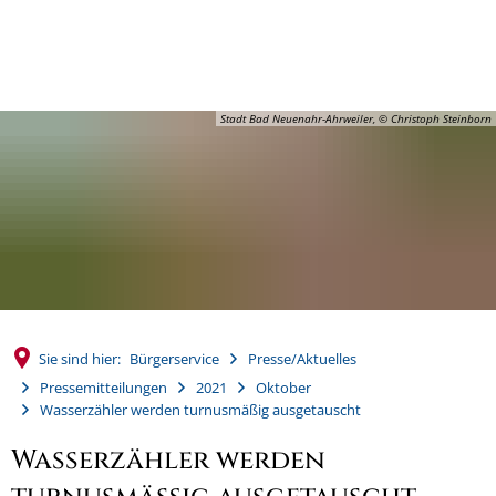
MENÜ
Stadt Bad Neuenahr-Ahrweiler, © Christoph Steinborn
Sie sind hier:
Bürgerservice
Presse/Aktuelles
Pressemitteilungen
2021
Oktober
Wasserzähler werden turnusmäßig ausgetauscht
Wasserzähler werden