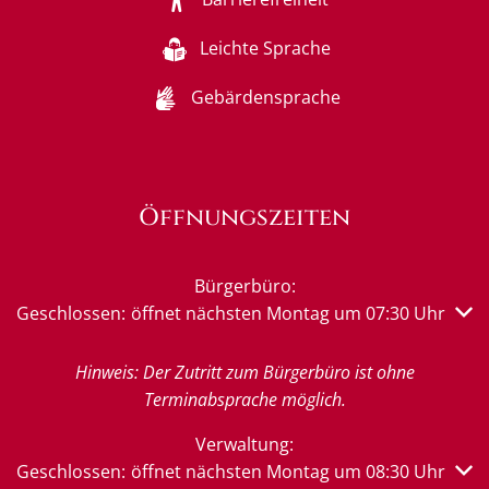
Leichte Sprache
Gebärdensprache
Öffnungszeiten
Bürgerbüro:
Klicken, um weitere Öffnungs- oder Schließzeiten auszub
Geschlossen:
öffnet nächsten Montag um 07:30 Uhr
Hinweis: Der Zutritt zum Bürgerbüro ist ohne
Terminabsprache möglich.
Verwaltung:
Klicken, um weitere Öffnungs- oder Schließzeiten auszub
Geschlossen:
öffnet nächsten Montag um 08:30 Uhr