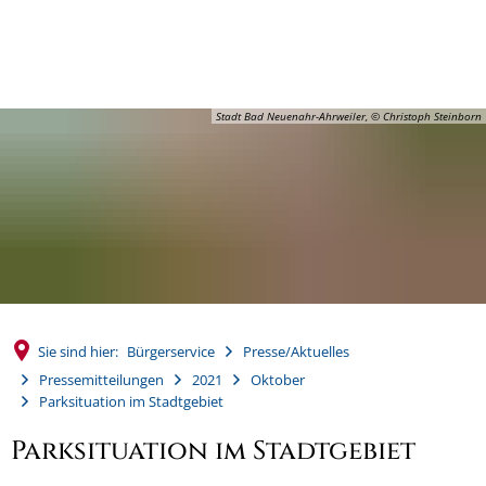
MENÜ
Stadt Bad Neuenahr-Ahrweiler, © Christoph Steinborn
Sie sind hier:
Bürgerservice
Presse/Aktuelles
Pressemitteilungen
2021
Oktober
Parksituation im Stadtgebiet
Parksituation im Stadtgebiet