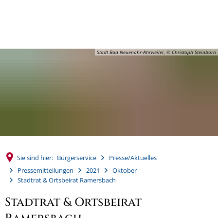
MENÜ
Stadt Bad Neuenahr-Ahrweiler, © Christoph Steinborn
Sie sind hier:
Bürgerservice
Presse/Aktuelles
Pressemitteilungen
2021
Oktober
Stadtrat & Ortsbeirat Ramersbach
Stadtrat & Ortsbeirat