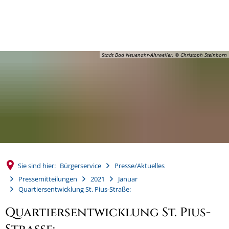
MENÜ
Stadt Bad Neuenahr-Ahrweiler, © Christoph Steinborn
Sie sind hier:
Bürgerservice
Presse/Aktuelles
Pressemitteilungen
2021
Januar
Quartiersentwicklung St. Pius-Straße:
Quartiersentwicklung St. Pius-