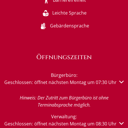
Barrierefreiheit
Leichte Sprache
Gebärdensprache
Öffnungszeiten
Bürgerbüro:
Klicken, um weitere Öffnungs- oder Schließzeiten auszub
Geschlossen:
öffnet nächsten Montag um 07:30 Uhr
Hinweis: Der Zutritt zum Bürgerbüro ist ohne
Terminabsprache möglich.
Verwaltung:
Klicken, um weitere Öffnungs- oder Schließzeiten auszub
Geschlossen:
öffnet nächsten Montag um 08:30 Uhr