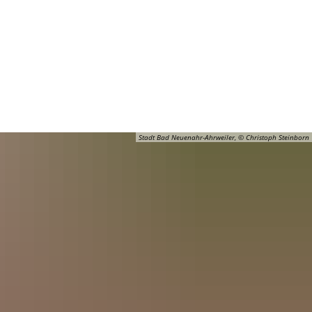
Barrierefreiheit
Öffnungszeiten
Kontakt
ADT
FREIZEIT
Stadt Bad Neuenahr-Ahrweiler, © Christoph Steinborn