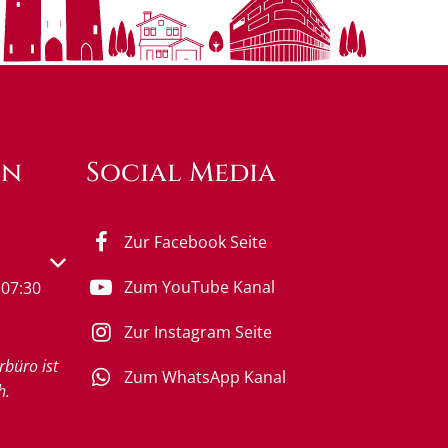
en
Social Media
Zur Facebook Seite
s- oder Schließzeiten auszublenden
Zum YouTube Kanal
07:30
Zur Instagram Seite
rbüro ist
Zum WhatsApp Kanal
h.