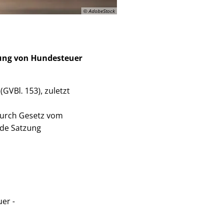
© AdobeStock
bung von Hundesteuer
VBl. 153), zuletzt
durch Gesetz vom
ende Satzung
er -