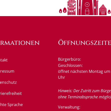
ormationen
Öffnungszeit
Bürgerbüro:
takt
Klicken, um weitere Öffnung
Geschlossen:
pressum
öffnet nächsten Montag um 
Uhr
enschutz
Hinweis: Der Zutritt zum Bürge
rierefreiheit
ohne Terminabsprache möglic
chte Sprache
Verwaltung: