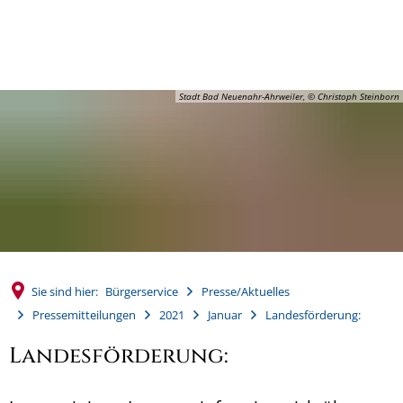
MENÜ
Stadt Bad Neuenahr-Ahrweiler, © Christoph Steinborn
Sie sind hier:
Bürgerservice
Presse/Aktuelles
Pressemitteilungen
2021
Januar
Landesförderung:
Landesförderung: