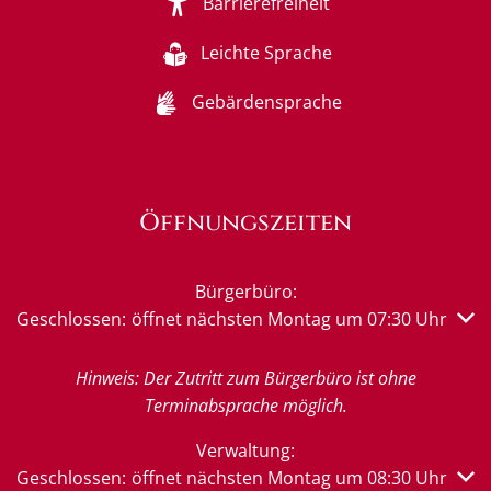
Barrierefreiheit
Leichte Sprache
Gebärdensprache
Öffnungszeiten
Bürgerbüro:
Klicken, um weitere Öffnungs- oder Schließzeiten auszub
Geschlossen:
öffnet nächsten Montag um 07:30 Uhr
Hinweis: Der Zutritt zum Bürgerbüro ist ohne
Terminabsprache möglich.
Verwaltung:
Klicken, um weitere Öffnungs- oder Schließzeiten auszub
Geschlossen:
öffnet nächsten Montag um 08:30 Uhr