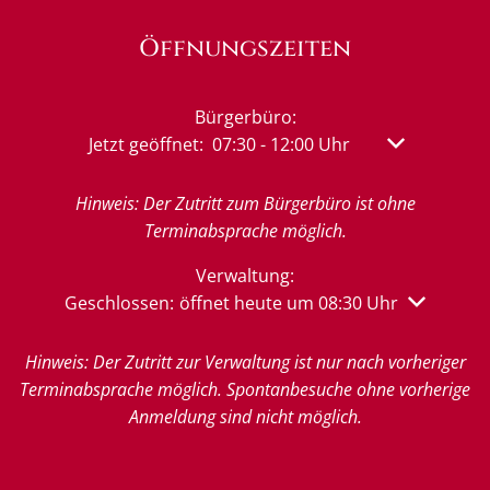
Öffnungszeiten
Bürgerbüro:
Klicken, um weitere Öffnungs- oder Schließzeit
Jetzt geöffnet:
07:30
-
12:00
Uhr
Von 07:30 bis
Hinweis: Der Zutritt zum Bürgerbüro ist ohne
Terminabsprache möglich.
Verwaltung:
Klicken, um weitere Öffnungs- oder Schließzeiten 
Geschlossen:
öffnet heute um 08:30 Uhr
Hinweis: Der Zutritt zur Verwaltung ist nur nach vorheriger
Terminabsprache möglich. Spontanbesuche ohne vorherige
Anmeldung sind nicht möglich.