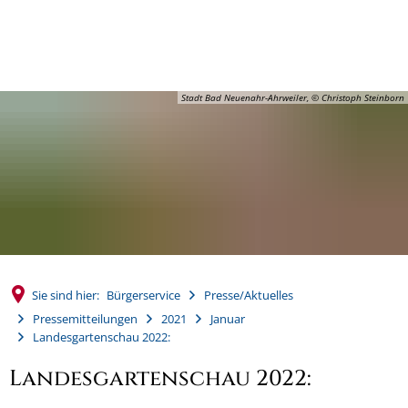
MENÜ
Stadt Bad Neuenahr-Ahrweiler, © Christoph Steinborn
Sie sind hier:
Bürgerservice
Presse/Aktuelles
Pressemitteilungen
2021
Januar
Landesgartenschau 2022:
Landesgartenschau 2022: