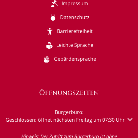
Impressum
Datenschutz
Barrierefreiheit
Leichte Sprache
Gebärdensprache
Öffnungszeiten
Bürgerbüro:
Klicken, um weitere Öffnungs- oder Schließzeiten auszu
Geschlossen:
öffnet nächsten Freitag um 07:30 Uhr
Hinweis: Der Zutritt zum Bürgerbüro ist ohne