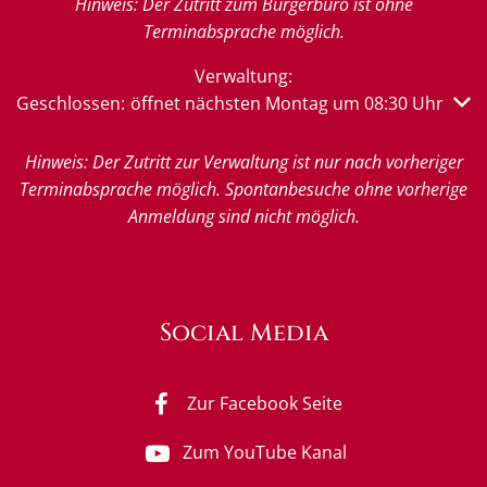
Hinweis: Der Zutritt zum Bürgerbüro ist ohne
Terminabsprache möglich.
Verwaltung:
Klicken, um weitere Öffnungs- oder Schließzeiten auszub
Geschlossen:
öffnet nächsten Montag um 08:30 Uhr
Hinweis: Der Zutritt zur Verwaltung ist nur nach vorheriger
Terminabsprache möglich. Spontanbesuche ohne vorherige
Anmeldung sind nicht möglich.
Social Media
Zur Facebook Seite
Zum YouTube Kanal