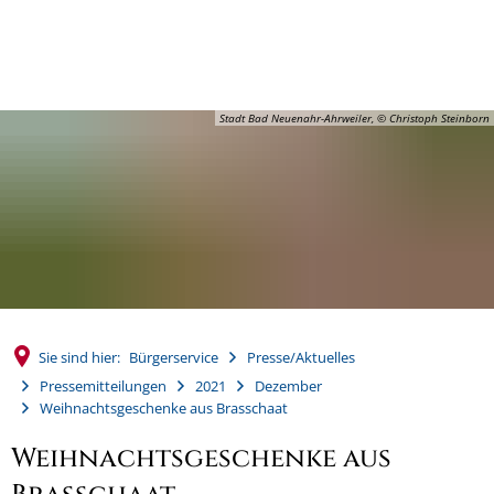
MENÜ
Stadt Bad Neuenahr-Ahrweiler, © Christoph Steinborn
Sie sind hier:
Bürgerservice
Presse/Aktuelles
Pressemitteilungen
2021
Dezember
Weihnachtsgeschenke aus Brasschaat
Weihnachtsgeschenke aus