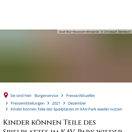
MENÜ
Stadt Bad Neuenahr-Ahrweiler, © Christoph Steinborn
Sie sind hier:
Bürgerservice
Presse/Aktuelles
Pressemitteilungen
2021
Dezember
Kinder können Teile des Spielplatzes im KAV-Park wieder nutzen
Kinder können Teile des