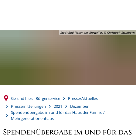
MENÜ
Stadt Bad Neuenahr-Ahrweiler, © Christoph Steinborn
Sie sind hier:
Bürgerservice
Presse/Aktuelles
Pressemitteilungen
2021
Dezember
Spendenübergabe im und für das Haus der Familie /
Mehrgenerationenhaus
Spendenübergabe im und für das