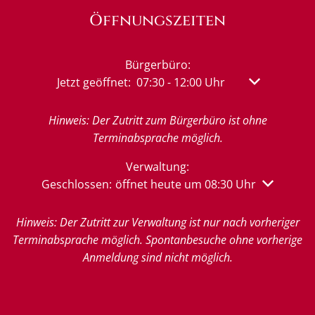
Öffnungszeiten
Bürgerbüro:
Klicken, um weitere Öffnungs- oder Schließzeit
Jetzt geöffnet:
07:30
-
12:00
Uhr
Von 07:30 bis
Hinweis: Der Zutritt zum Bürgerbüro ist ohne
Terminabsprache möglich.
Verwaltung:
Klicken, um weitere Öffnungs- oder Schließzeiten 
Geschlossen:
öffnet heute um 08:30 Uhr
Hinweis: Der Zutritt zur Verwaltung ist nur nach vorheriger
Terminabsprache möglich. Spontanbesuche ohne vorherige
Anmeldung sind nicht möglich.