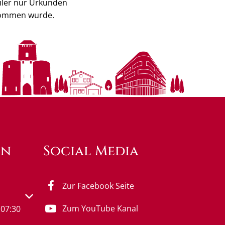
iler nur Urkunden
enommen wurde.
en
Social Media
Zur Facebook Seite
s- oder Schließzeiten auszublenden
Zum YouTube Kanal
07:30