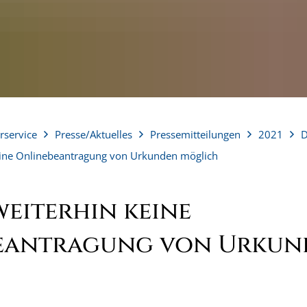
rservice
Presse/Aktuelles
Pressemitteilungen
2021
D
keine Onlinebeantragung von Urkunden möglich
weiterhin keine
eantragung von Urkun