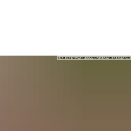
Barrierefreiheit
Öffnungszeiten
Kontakt
ADT
FREIZEIT
Stadt Bad Neuenahr-Ahrweiler, © Christoph Steinborn