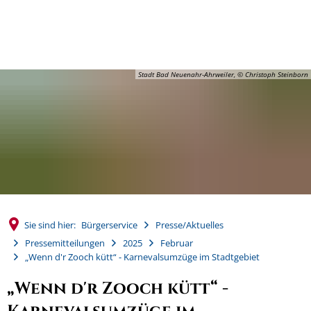
MENÜ
Stadt Bad Neuenahr-Ahrweiler, © Christoph Steinborn
Sie sind hier:
Bürgerservice
Presse/Aktuelles
Pressemitteilungen
2025
Februar
„Wenn d'r Zooch kütt“ - Karnevalsumzüge im Stadtgebiet
„Wenn d'r Zooch kütt“ -