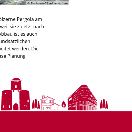
© Betriebshof/Stadtverwaltung
ölzerne Pergola am
eil sie zuletzt nach
 Abbau ist es auch
undsätzlichen
eitet werden. Die
ese Planung