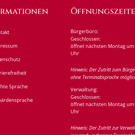
ormationen
Öffnungszeit
Bürgerbüro:
takt
Klicken, um weitere Öffnung
Geschlossen:
pressum
öffnet nächsten Montag um 
Uhr
enschutz
Hinweis: Der Zutritt zum Bürge
rierefreiheit
ohne Terminabsprache möglic
chte Sprache
Verwaltung:
Klicken, um weitere Öffnung
Geschlossen:
ärdensprache
öffnet nächsten Montag um 
Uhr
Hinweis: Der Zutritt zur Verwal