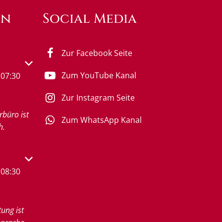
en
Social Media
Zur Facebook Seite
s- oder Schließzeiten auszublenden
Zum YouTube Kanal
07:30
Zur Instagram Seite
rbüro ist
Zum WhatsApp Kanal
h.
s- oder Schließzeiten auszublenden
08:30
tung ist