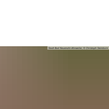
Barrierefreiheit
Öffnungszeiten
Kontakt
ADT
FREIZEIT
Stadt Bad Neuenahr-Ahrweiler, © Christoph Steinborn