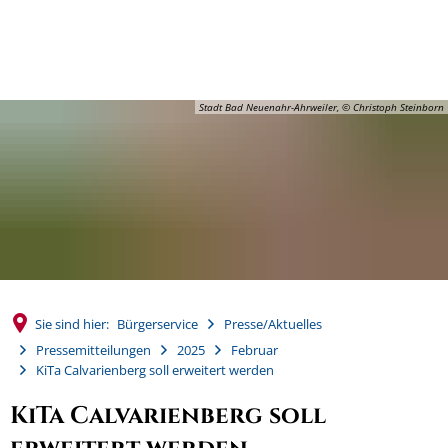
MENÜ
Stadt Bad Neuenahr-Ahrweiler, © Christoph Steinborn
Sie sind hier:
Bürgerservice
Presse/Aktuelles
Pressemitteilungen
2025
Februar
KiTa Calvarienberg soll erweitert werden
KiTa Calvarienberg soll