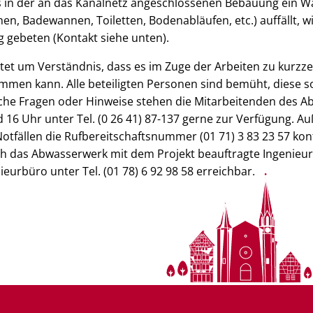
ls in der an das Kanalnetz angeschlossenen Bebauung ein Wa
en, Badewannen, Toiletten, Bodenabläufen, etc.) auffällt, w
ng gebeten (Kontakt siehe unten).
tet um Verständnis, dass es im Zuge der Arbeiten zu kurzz
men kann. Alle beteiligten Personen sind bemüht, diese s
ische Fragen oder Hinweise stehen die Mitarbeitenden des 
 16 Uhr unter Tel. (0 26 41) 87-137 gerne zur Verfügung. A
Notfällen die Rufbereitschaftsnummer (01 71) 3 83 23 57 kon
ch das Abwasserwerk mit dem Projekt beauftragte Ingenieurb
urbüro unter Tel. (01 78) 6 92 98 58 erreichbar.