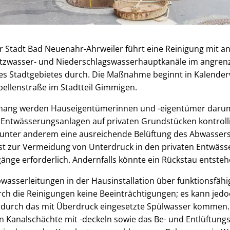
 Stadt Bad Neuenahr-Ahrweiler führt eine Reinigung mit an
tzwasser- und Niederschlagswasserhauptkanäle im angre
 Stadtgebietes durch. Die Maßnahme beginnt in Kalender
apellenstraße im Stadtteil Gimmigen.
ang werden Hauseigentümerinnen und -eigentümer darum
 Entwässerungsanlagen auf privaten Grundstücken kontrolli
 unter anderem eine ausreichende Belüftung des Abwasser
 ist zur Vermeidung von Unterdruck in den privaten Entwäs
nge erforderlich. Andernfalls könnte ein Rückstau entsteh
bwasserleitungen in der Hausinstallation über funktionsfäh
rch die Reinigungen keine Beeinträchtigungen; es kann jedo
durch das mit Überdruck eingesetzte Spülwasser kommen. 
en Kanalschächte mit -deckeln sowie das Be- und Entlüftung