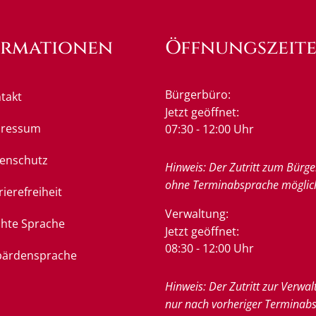
ormationen
Öffnungszeit
Bürgerbüro:
takt
Klicken, um weitere Öffnung
Jetzt geöffnet:
pressum
07:30
-
12:00
Uhr
Von 07:3
enschutz
Hinweis: Der Zutritt zum Bürge
ohne Terminabsprache möglic
rierefreiheit
Verwaltung:
chte Sprache
Klicken, um weitere Öffnung
Jetzt geöffnet:
08:30
-
12:00
Uhr
Von 08:3
ärdensprache
Hinweis: Der Zutritt zur Verwal
nur nach vorheriger Terminab