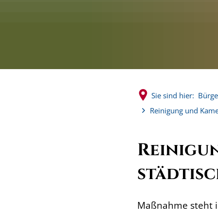
Sie sind hier:
Bürge
Reinigung und Kame
Reinigu
städtis
Maßnahme steht i