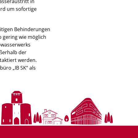
sseraustritt in
ird um sofortige
eitigen Behinderungen
o gering wie möglich
Abwasserwerks
ußerhalb der
taktiert werden.
üro „IB SK“ als