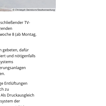
© Christoph Steinborn/Stadtverwaltung
schließender TV-
nzenden
woche 8 (ab Montag,
 gebeten, dafür
ert und nötigenfalls
systems
serungsanlagen
en.
ige Entlüftungen
ch zu
Als Druckausgleich
ssystem der