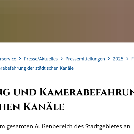
rservice
Presse/Aktuelles
Pressemitteilungen
2025
F
rabefahrung der städtischen Kanäle
ng und Kamerabefahru
chen Kanäle
m gesamten Außenbereich des Stadtgebietes an