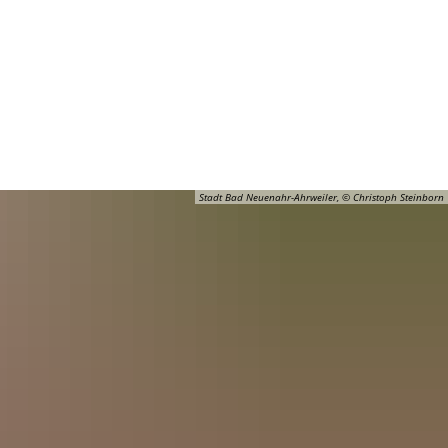
Barrierefreiheit
Öffnungszeiten
Kontakt
ADT
FREIZEIT
Stadt Bad Neuenahr-Ahrweiler, © Christoph Steinborn