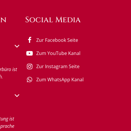
en
Social Media
Zur Facebook Seite
s- oder Schließzeiten auszublenden
Zum YouTube Kanal
0 bis 12:00 Uhr
Zur Instagram Seite
rbüro ist
h.
Zum WhatsApp Kanal
s- oder Schließzeiten auszublenden
0 bis 12:00 Uhr
tung ist
sprache