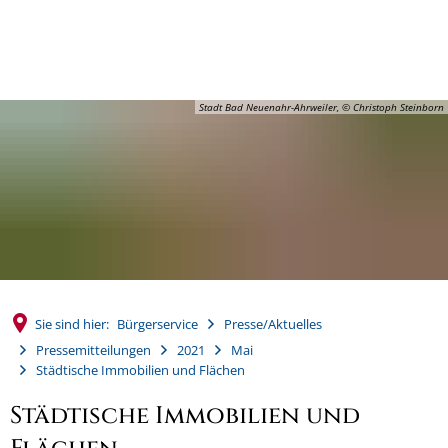
MENÜ
Stadt Bad Neuenahr-Ahrweiler, © Christoph Steinborn
Sie sind hier:
Bürgerservice
Presse/Aktuelles
Pressemitteilungen
2021
Mai
Städtische Immobilien und Flächen
Städtische Immobilien und