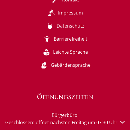
Impressum
Datenschutz
Barrierefreiheit
Leichte Sprache
Gebärdensprache
Öffnungszeiten
Bürgerbüro:
Klicken, um weitere Öffnungs- oder Schließzeiten auszu
Geschlossen:
öffnet nächsten Freitag um 07:30 Uhr