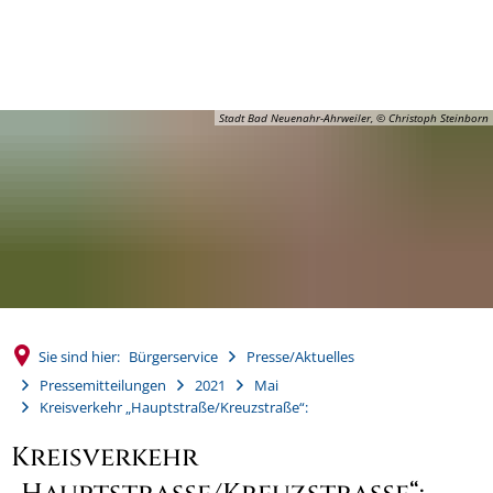
MENÜ
Stadt Bad Neuenahr-Ahrweiler, © Christoph Steinborn
Sie sind hier:
Bürgerservice
Presse/Aktuelles
Pressemitteilungen
2021
Mai
Kreisverkehr „Hauptstraße/Kreuzstraße“:
Kreisverkehr