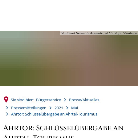
MENÜ
Stadt Bad Neuenahr-Ahrweiler, © Christoph Steinborn
Sie sind hier:
Bürgerservice
Presse/Aktuelles
Pressemitteilungen
2021
Mai
Ahrtor: Schlüsselübergabe an Ahrtal-Tourismus
Ahrtor: Schlüsselübergabe an