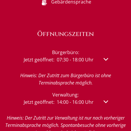
Gebärdensprache
Öffnungszeiten
Bürgerbüro:
Klicken, um weitere Öffnungs- oder Schließzeit
Jetzt geöffnet:
07:30
-
18:00
Uhr
Von 07:30 bis
Hinweis: Der Zutritt zum Bürgerbüro ist ohne
Terminabsprache möglich.
Verwaltung:
Klicken, um weitere Öffnungs- oder Schließzeit
Jetzt geöffnet:
14:00
-
16:00
Uhr
Von 14:00 bis
Hinweis: Der Zutritt zur Verwaltung ist nur nach vorheriger
Terminabsprache möglich. Spontanbesuche ohne vorherige