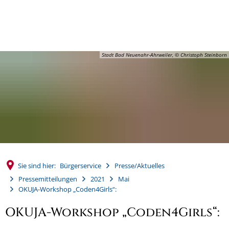
MENÜ
Stadt Bad Neuenahr-Ahrweiler, © Christoph Steinborn
Sie sind hier:
Bürgerservice
Presse/Aktuelles
Pressemitteilungen
2021
Mai
OKUJA-Workshop „Coden4Girls“:
OKUJA-Workshop „Coden4Girls“: