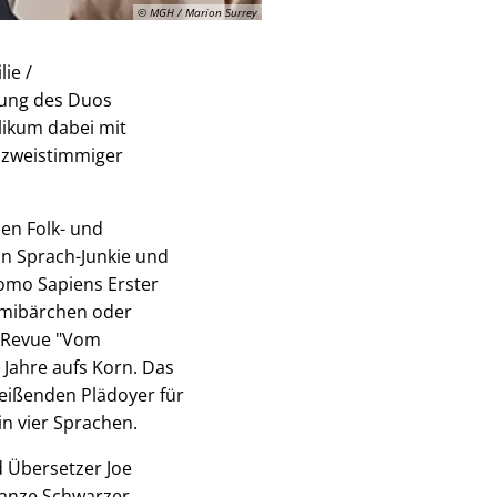
© MGH / Marion Surrey
ie /
ung des Duos
likum dabei mit
 zweistimmiger
en Folk- und
in Sprach-Junkie und
Homo Sapiens Erster
mmibärchen oder
e Revue "Vom
Jahre aufs Korn. Das
reißenden Plädoyer für
 in vier Sprachen.
 Übersetzer Joe
tanze Schwarzer