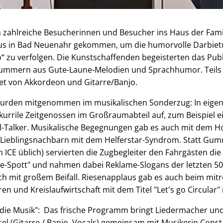
 zahlreiche Besucherinnen und Besucher ins Haus der Famil
s in Bad Neuenahr gekommen, um die humorvolle Darbiet
“ zu verfolgen. Die Kunstschaffenden begeisterten das Pub
Nummern aus Gute-Laune-Melodien und Sprachhumor. Teils
et von Akkordeon und Gitarre/Banjo.
wurden mitgenommen im musikalischen Sonderzug: In eigen
urrile Zeitgenossen im Großraumabteil auf, zum Beispiel e
ll-Talker. Musikalische Begegnungen gab es auch mit dem 
 Lieblingsnachbarn mit dem Helferstar-Syndrom. Statt Gu
 ICE üblich) servierten die Zugbegleiter den Fahrgästen di
Spott" und nahmen dabei Reklame-Slogans der letzten 50 
h mit großem Beifall. Riesenapplaus gab es auch beim mit
n und Kreislaufwirtschaft mit dem Titel "Let's go Circular"
die Musik": Das frische Programm bringt Liedermacher und
l (Gitarre / Banjo, Vocals) gemeinsam mit Musikerin Cons