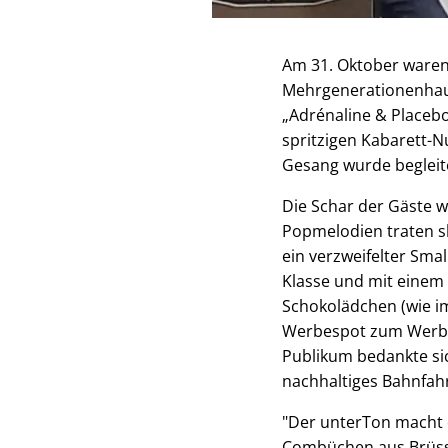
Am 31. Oktober waren
Mehrgenerationenhau
„Adrénaline & Placebo
spritzigen Kabarett-
Gesang wurde begleit
Die Schar der Gäste 
Popmelodien traten sk
ein verzweifelter Sma
Klasse und mit einem
Schokolädchen (wie im
Werbespot zum Werbe-
Publikum bedankte sic
nachhaltiges Bahnfahre
"Der unterTon macht 
Combüchen aus Brüsse