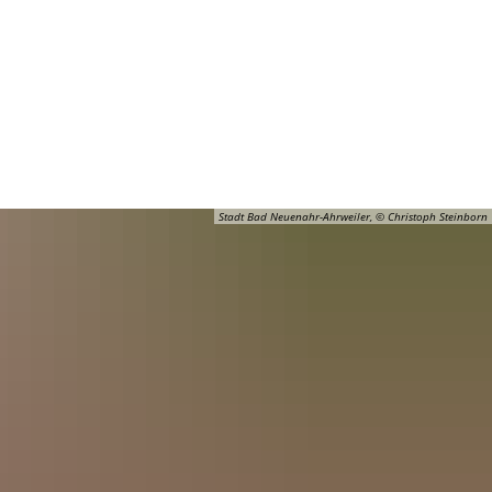
Barrierefreiheit
Öffnungszeiten
Kontakt
ADT
FREIZEIT
Stadt Bad Neuenahr-Ahrweiler, © Christoph Steinborn