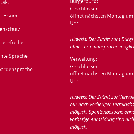
Bürgerbüro:
takt
Klicken, um weitere Öffnung
Geschlossen:
pressum
öffnet nächsten Montag um 
Uhr
enschutz
Hinweis: Der Zutritt zum Bürge
rierefreiheit
ohne Terminabsprache möglic
chte Sprache
Verwaltung:
Klicken, um weitere Öffnung
Geschlossen:
ärdensprache
öffnet nächsten Montag um 
Uhr
Hinweis: Der Zutritt zur Verwal
nur nach vorheriger Terminab
möglich. Spontanbesuche ohn
vorherige Anmeldung sind nich
möglich.