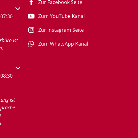
Zur Facebook Seite
s- oder Schließzeiten auszublenden
Zum YouTube Kanal
07:30
Zur Instagram Seite
rbüro ist
Zum WhatsApp Kanal
h.
s- oder Schließzeiten auszublenden
08:30
tung ist
sprache
e
t