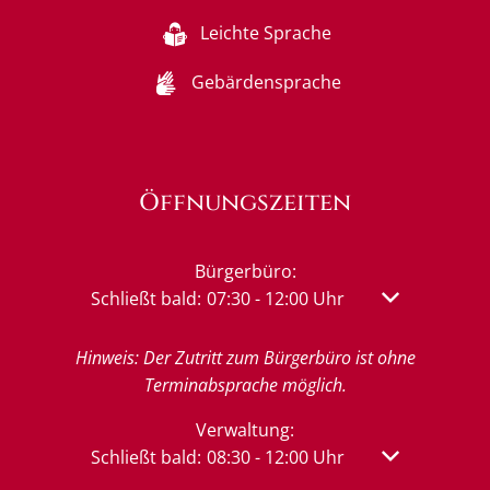
Leichte Sprache
Gebärdensprache
Öffnungszeiten
Bürgerbüro:
Klicken, um weitere Öffnungs- oder Schließzeit
Schließt bald:
07:30
-
12:00
Uhr
Von 07:30 bis 
Hinweis: Der Zutritt zum Bürgerbüro ist ohne
Terminabsprache möglich.
Verwaltung:
Klicken, um weitere Öffnungs- oder Schließzeit
Schließt bald:
08:30
-
12:00
Uhr
Von 08:30 bis 