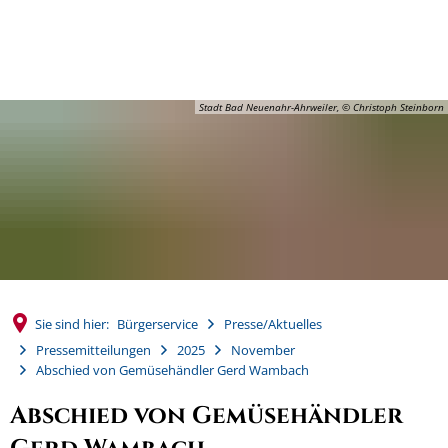
MENÜ
Stadt Bad Neuenahr-Ahrweiler, © Christoph Steinborn
Sie sind hier:
Bürgerservice
Presse/Aktuelles
Pressemitteilungen
2025
November
Abschied von Gemüsehändler Gerd Wambach
Abschied von Gemüsehändler