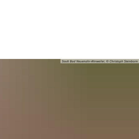
Barrierefreiheit
Öffnungszeiten
Kontakt
ADT
FREIZEIT
Stadt Bad Neuenahr-Ahrweiler, © Christoph Steinborn