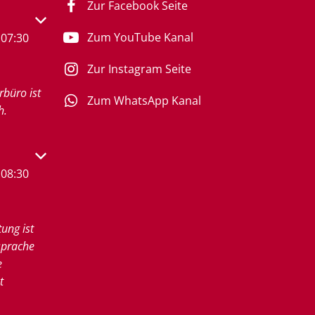
Zur Facebook Seite
s- oder Schließzeiten auszublenden
Zum YouTube Kanal
07:30
Zur Instagram Seite
rbüro ist
Zum WhatsApp Kanal
h.
s- oder Schließzeiten auszublenden
08:30
tung ist
sprache
e
t