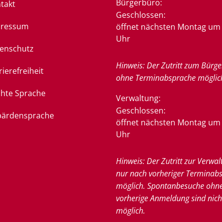
Bürgerbüro:
takt
Klicken, um weitere Öffnung
Geschlossen:
pressum
öffnet nächsten Montag um 
Uhr
enschutz
Hinweis: Der Zutritt zum Bürge
rierefreiheit
ohne Terminabsprache möglic
chte Sprache
Verwaltung:
Klicken, um weitere Öffnung
Geschlossen:
ärdensprache
öffnet nächsten Montag um 
Uhr
Hinweis: Der Zutritt zur Verwal
nur nach vorheriger Terminab
möglich. Spontanbesuche ohn
vorherige Anmeldung sind nich
möglich.