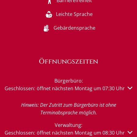
Barrierefreiheit
Leichte Sprache
Gebärdensprache
Öffnungszeiten
Bürgerbüro:
Klicken, um weitere Öffnungs- oder Schließzeiten auszub
Geschlossen:
öffnet nächsten Montag um 07:30 Uhr
Hinweis: Der Zutritt zum Bürgerbüro ist ohne
Terminabsprache möglich.
Verwaltung:
Klicken, um weitere Öffnungs- oder Schließzeiten auszub
Geschlossen:
öffnet nächsten Montag um 08:30 Uhr