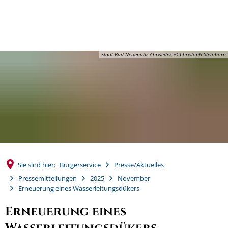
MENÜ
Stadt Bad Neuenahr-Ahrweiler, © Christoph Steinborn
Sie sind hier:
Bürgerservice
Presse/Aktuelles
Pressemitteilungen
2025
November
Erneuerung eines Wasserleitungsdükers
Erneuerung eines