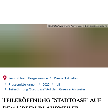
MENÜ
Stadt Bad Neuenahr-Ahrweiler, © Christoph Steinborn
Sie sind hier:
Bürgerservice
Presse/Aktuelles
Pressemitteilungen
2025
Juli
Teileröffnung "Stadtoase" Auf dem Green in Ahrweiler
Teileröffnung "Stadtoase" Auf