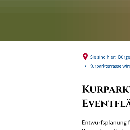
Sie sind hier:
Bürge
Kurparkterrasse wir
Kurpark
Eventfl
Entwurfsplanung f