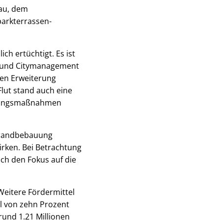
bau, dem
arkterrassen-
ch ertüchtigt. Es ist
V. und Citymanagement
ten Erweiterung
lut stand auch eine
erungsmaßnahmen
krandbebauung
irken. Bei Betrachtung
ch den Fokus auf die
Weitere Fördermittel
il von zehn Prozent
rund 1.21 Millionen