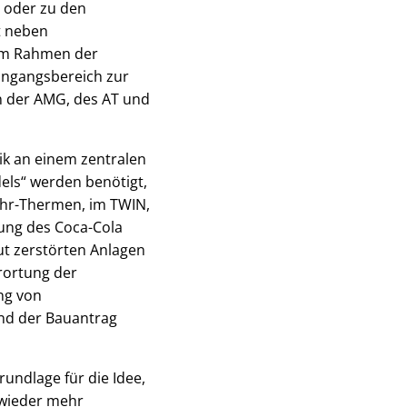
e oder zu den
t neben
 im Rahmen der
ingangsbereich zur
en der AMG, des AT und
nik an einem zentralen
ls“ werden benötigt,
Ahr-Thermen, im TWIN,
ung des Coca-Cola
ut zerstörten Anlagen
rortung der
ng von
 und der Bauantrag
ndlage für die Idee,
 wieder mehr