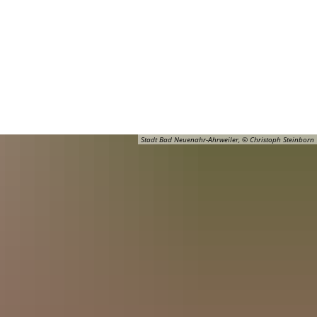
Barrierefreiheit
Öffnungszeiten
Kontakt
ADT
FREIZEIT
Stadt Bad Neuenahr-Ahrweiler, © Christoph Steinborn