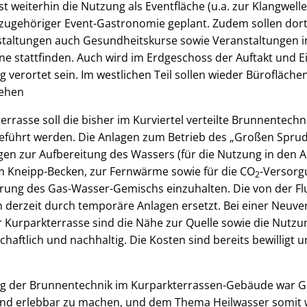
t weiterhin die Nutzung als Eventfläche (u.a. zur Klangwell
it zugehöriger Event-Gastronomie geplant. Zudem sollen dor
taltungen auch Gesundheitskurse sowie Veranstaltungen
 stattfinden. Auch wird im Erdgeschoss der Auftakt und E
g verortet sein. Im westlichen Teil sollen wieder Bürofläch
iehen
errasse soll die bisher im Kurviertel verteilte Brunnentech
ührt werden. Die Anlagen zum Betrieb des „Großen Sprude
gen zur Aufbereitung des Wassers (für die Nutzung in den 
m Kneipp-Becken, zur Fernwärme sowie für die CO
-Versorg
2
rung des Gas-Wasser-Gemischs einzuhalten. Die von der Fl
 derzeit durch temporäre Anlagen ersetzt. Bei einer Neuve
 Kurparkterrasse sind die Nähe zur Quelle sowie die Nutzu
chaftlich und nachhaltig. Die Kosten sind bereits bewilligt
der Brunnentechnik im Kurparkterrassen-Gebäude war Gru
 und erlebbar zu machen, und dem Thema Heilwasser somit