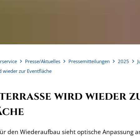
rservice
Presse/Aktuelles
Pressemitteilungen
2025
J
d wieder zur Eventfläche
terrasse wird wieder z
äche
ür den Wiederaufbau sieht optische Anpassung a