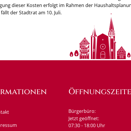
gung dieser Kosten erfolgt im Rahmen der Haushaltsplanung
ällt der Stadtrat am 10. Juli.
ormationen
Öffnungszeit
Bürgerbüro:
takt
Klicken, um weitere Öffnung
Jetzt geöffnet:
pressum
07:30
-
18:00
Uhr
Von 07:3