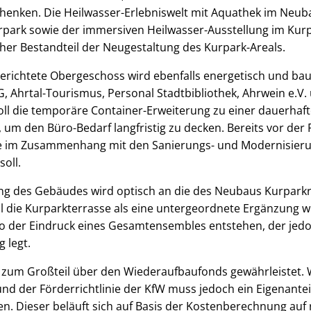
henken. Die Heilwasser-Erlebniswelt mit Aquathek im Neu
park sowie der immersiven Heilwasser-Ausstellung im Kurp
her Bestandteil der Neugestaltung des Kurpark-Areals.
erichtete Obergeschoss wird ebenfalls energetisch und bauli
G, Ahrtal-Tourismus, Personal Stadtbibliothek, Ahrwein e.
ll die temporäre Container-Erweiterung zu einer dauerhaf
m den Büro-Bedarf langfristig zu decken. Bereits vor der F
ie im Zusammenhang mit den Sanierungs- und Modernisi
oll.
ng des Gebäudes wird optisch an die des Neubaus Kurpar
ll die Kurparkterrasse als eine untergeordnete Ergänzung w
so der Eindruck eines Gesamtensembles entstehen, der jedo
 legt.
 zum Großteil über den Wiederaufbaufonds gewährleistet. 
und der Förderrichtlinie der KfW muss jedoch ein Eigenante
ben. Dieser beläuft sich auf Basis der Kostenberechnung auf 