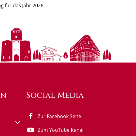
 für das Jahr 2026.
en
Social Media
Zur Facebook Seite
s- oder Schließzeiten auszublenden
Zum YouTube Kanal
0 bis 18:00 Uhr