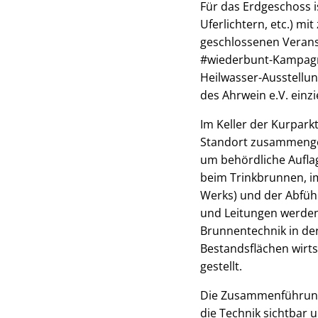
Für das Erdgeschoss is
Uferlichtern, etc.) m
geschlossenen Verans
#wiederbunt-Kampagne
Heilwasser-Ausstellun
des Ahrwein e.V. einz
Im Keller der Kurparkt
Standort zusammengef
um behördliche Aufla
beim Trinkbrunnen, i
Werks) und der Abfüh
und Leitungen werden
Brunnentechnik in der
Bestandsflächen wirts
gestellt.
Die Zusammenführung 
die Technik sichtbar