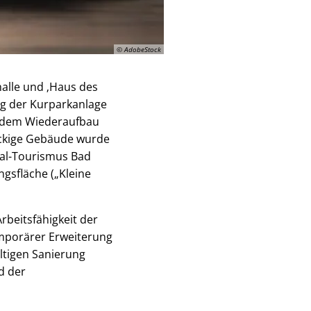
© AdobeStock
alle und ‚Haus des
ng der Kurparkanlage
t dem Wiederaufbau
töckige Gebäude wurde
rtal-Tourismus Bad
ngsfläche („Kleine
rbeitsfähigkeit der
emporärer Erweiterung
ltigen Sanierung
d der