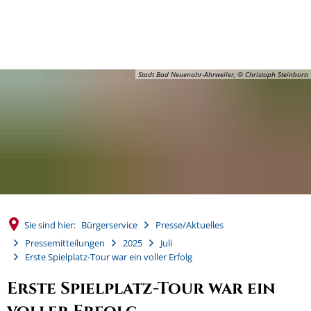
MENÜ
Stadt Bad Neuenahr-Ahrweiler, © Christoph Steinborn
Sie sind hier:
Bürgerservice
Presse/Aktuelles
Pressemitteilungen
2025
Juli
Erste Spielplatz-Tour war ein voller Erfolg
Erste Spielplatz-Tour war ein