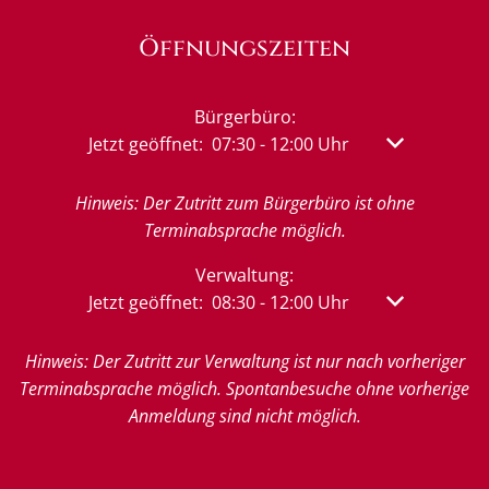
Öffnungszeiten
Bürgerbüro:
Klicken, um weitere Öffnungs- oder Schließzeit
Jetzt geöffnet:
07:30
-
12:00
Uhr
Von 07:30 bis
Hinweis: Der Zutritt zum Bürgerbüro ist ohne
Terminabsprache möglich.
Verwaltung:
Klicken, um weitere Öffnungs- oder Schließzeit
Jetzt geöffnet:
08:30
-
12:00
Uhr
Von 08:30 bis
Hinweis: Der Zutritt zur Verwaltung ist nur nach vorheriger
Terminabsprache möglich. Spontanbesuche ohne vorherige
Anmeldung sind nicht möglich.