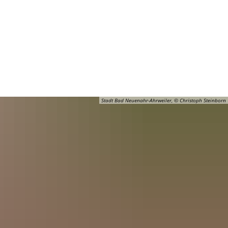
Barrierefreiheit
Öffnungszeiten
Kontakt
ADT
FREIZEIT
Stadt Bad Neuenahr-Ahrweiler, © Christoph Steinborn