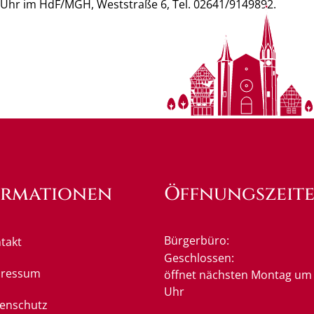
2 Uhr im HdF/MGH, Weststraße 6, Tel. 02641/9149892.
ormationen
Öffnungszeit
Bürgerbüro:
takt
Klicken, um weitere Öffnung
Geschlossen:
pressum
öffnet nächsten Montag um 
Uhr
enschutz