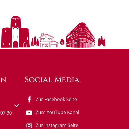
en
Social Media
Zur Facebook Seite
s- oder Schließzeiten auszublenden
Zum YouTube Kanal
07:30
Zur Instagram Seite