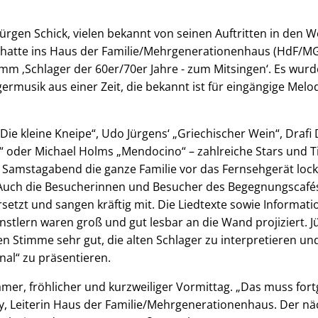
rgen Schick, vielen bekannt von seinen Auftritten in den 
atte ins Haus der Familie/Mehrgenerationenhaus (HdF/MG
m ‚Schlager der 60er/70er Jahre - zum Mitsingen‘. Es wurd
ermusik aus einer Zeit, die bekannt ist für eingängige Melod
Die kleine Kneipe“, Udo Jürgens‘ „Griechischer Wein“, Draf
“ oder Michael Holms „Mendocino“ – zahlreiche Stars und Tit
 Samstagabend die ganze Familie vor das Fernsehgerät lock
 Auch die Besucherinnen und Besucher des Begegnungscafé
rsetzt und sangen kräftig mit. Die Liedtexte sowie Informat
stlern waren groß und gut lesbar an die Wand projiziert. J
 Stimme sehr gut, die alten Schlager zu interpretieren und
ginal“ zu präsentieren.
amer, fröhlicher und kurzweiliger Vormittag. „Das muss fort
, Leiterin Haus der Familie/Mehrgenerationenhaus. Der näc