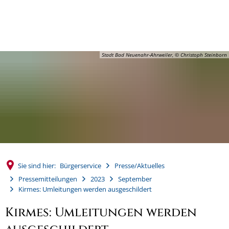
MENÜ
Stadt Bad Neuenahr-Ahrweiler, © Christoph Steinborn
Sie sind hier:
Bürgerservice
Presse/Aktuelles
Pressemitteilungen
2023
September
Kirmes: Umleitungen werden ausgeschildert
Kirmes: Umleitungen werden