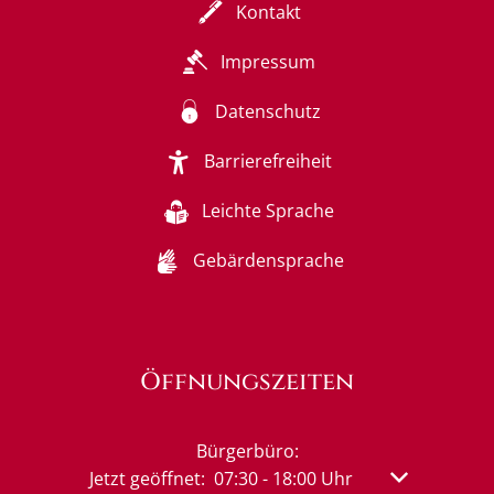
Kontakt
Impressum
Datenschutz
Barrierefreiheit
Leichte Sprache
Gebärdensprache
Öffnungszeiten
Bürgerbüro:
Klicken, um weitere Öffnungs- oder Schließzeit
Jetzt geöffnet:
07:30
-
18:00
Uhr
Von 07:30 bis