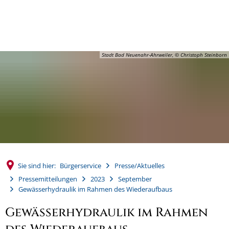
MENÜ
Stadt Bad Neuenahr-Ahrweiler, © Christoph Steinborn
Sie sind hier:
Bürgerservice
Presse/Aktuelles
Pressemitteilungen
2023
September
Gewässerhydraulik im Rahmen des Wiederaufbaus
Gewässerhydraulik im Rahmen