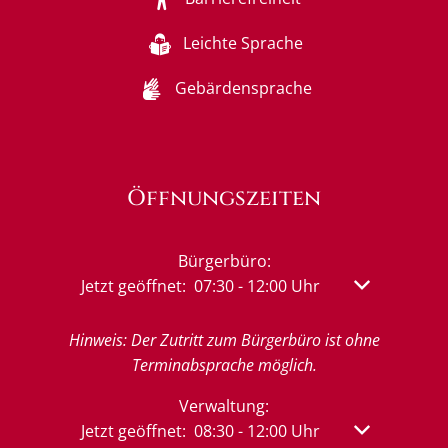
Leichte Sprache
Gebärdensprache
Öffnungszeiten
Bürgerbüro:
Klicken, um weitere Öffnungs- oder Schließzeit
Jetzt geöffnet:
07:30
-
12:00
Uhr
Von 07:30 bis
Hinweis: Der Zutritt zum Bürgerbüro ist ohne
Terminabsprache möglich.
Verwaltung:
Klicken, um weitere Öffnungs- oder Schließzeit
Jetzt geöffnet:
08:30
-
12:00
Uhr
Von 08:30 bis