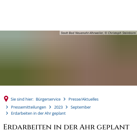
MENÜ
Stadt Bad Neuenahr-Ahrweiler, © Christoph Steinborn
Sie sind hier:
Bürgerservice
Presse/Aktuelles
Pressemitteilungen
2023
September
Erdarbeiten in der Ahr geplant
Erdarbeiten in der Ahr geplant