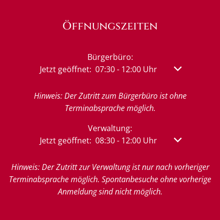
Öffnungszeiten
Bürgerbüro:
Klicken, um weitere Öffnungs- oder Schließzeit
Jetzt geöffnet:
07:30
-
12:00
Uhr
Von 07:30 bis
Hinweis: Der Zutritt zum Bürgerbüro ist ohne
Terminabsprache möglich.
Verwaltung:
Klicken, um weitere Öffnungs- oder Schließzeit
Jetzt geöffnet:
08:30
-
12:00
Uhr
Von 08:30 bis
Hinweis: Der Zutritt zur Verwaltung ist nur nach vorheriger
Terminabsprache möglich. Spontanbesuche ohne vorherige
Anmeldung sind nicht möglich.