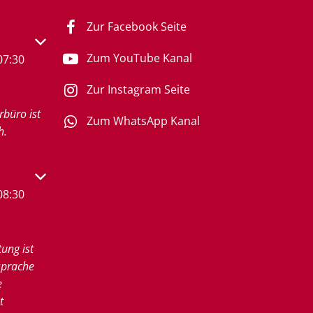
Zur Facebook Seite
s- oder Schließzeiten auszublenden
Zum YouTube Kanal
07:30
Zur Instagram Seite
rbüro ist
Zum WhatsApp Kanal
h.
s- oder Schließzeiten auszublenden
08:30
tung ist
sprache
e
t