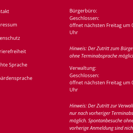
Bürgerbüro:
takt
Klicken, um weitere Öffnung
Geschlossen:
pressum
öffnet nächsten Freitag um 
Uhr
enschutz
Hinweis: Der Zutritt zum Bürge
rierefreiheit
ohne Terminabsprache möglic
chte Sprache
Verwaltung:
Klicken, um weitere Öffnung
Geschlossen:
ärdensprache
öffnet nächsten Freitag um 
Uhr
Hinweis: Der Zutritt zur Verwal
nur nach vorheriger Terminab
möglich. Spontanbesuche ohn
vorherige Anmeldung sind nich