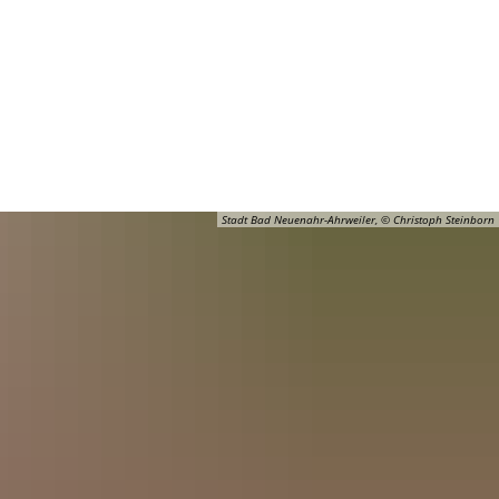
Barrierefreiheit
Öffnungszeiten
Kontakt
ADT
FREIZEIT
Stadt Bad Neuenahr-Ahrweiler, © Christoph Steinborn