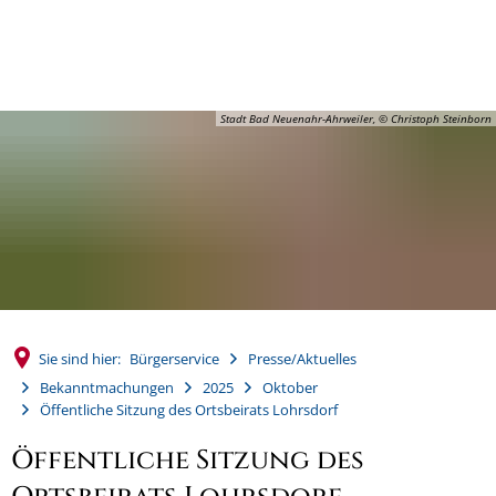
MENÜ
Stadt Bad Neuenahr-Ahrweiler, © Christoph Steinborn
Sie sind hier:
Bürgerservice
Presse/Aktuelles
Bekanntmachungen
2025
Oktober
Öffentliche Sitzung des Ortsbeirats Lohrsdorf
Öffentliche Sitzung des