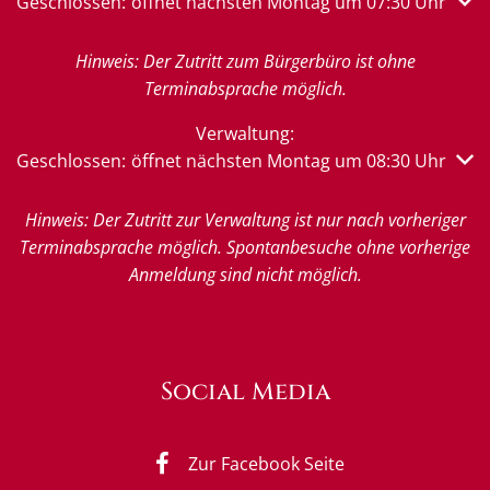
Klicken, um weitere Öffnungs- oder Schließzeiten auszub
Geschlossen:
öffnet nächsten Montag um 07:30 Uhr
Hinweis: Der Zutritt zum Bürgerbüro ist ohne
Terminabsprache möglich.
Verwaltung:
Klicken, um weitere Öffnungs- oder Schließzeiten auszub
Geschlossen:
öffnet nächsten Montag um 08:30 Uhr
Hinweis: Der Zutritt zur Verwaltung ist nur nach vorheriger
Terminabsprache möglich. Spontanbesuche ohne vorherige
Anmeldung sind nicht möglich.
Social Media
Zur Facebook Seite