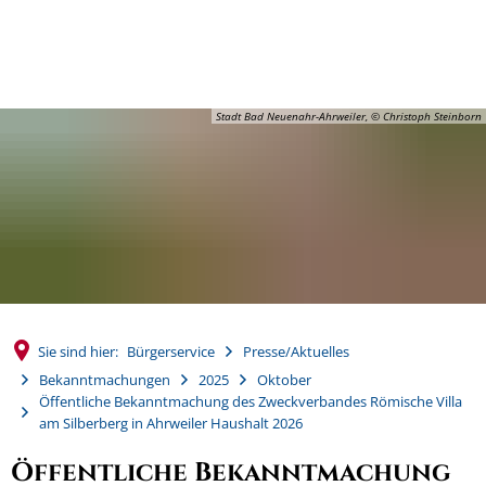
MENÜ
Stadt Bad Neuenahr-Ahrweiler, © Christoph Steinborn
Sie sind hier:
Bürgerservice
Presse/Aktuelles
Bekanntmachungen
2025
Oktober
Öffentliche Bekanntmachung des Zweckverbandes Römische Villa
am Silberberg in Ahrweiler Haushalt 2026
Öffentliche Bekanntmachung