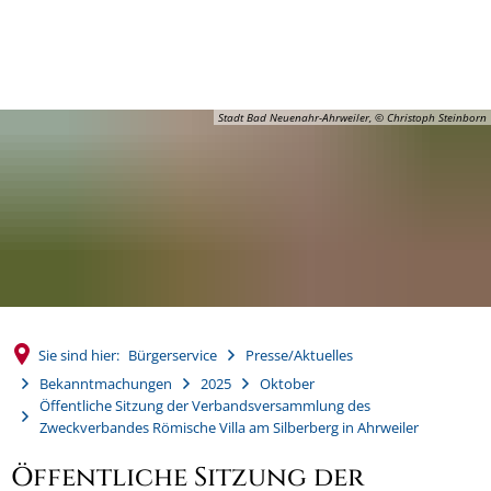
MENÜ
Stadt Bad Neuenahr-Ahrweiler, © Christoph Steinborn
Sie sind hier:
Bürgerservice
Presse/Aktuelles
Bekanntmachungen
2025
Oktober
Öffentliche Sitzung der Verbandsversammlung des
Zweckverbandes Römische Villa am Silberberg in Ahrweiler
Öffentliche Sitzung der