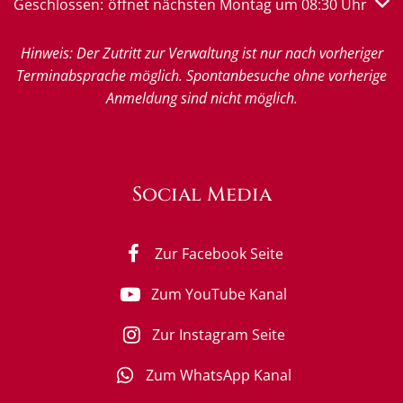
Klicken, um weitere Öffnungs- oder Schließzeiten auszub
Geschlossen:
öffnet nächsten Montag um 08:30 Uhr
Hinweis: Der Zutritt zur Verwaltung ist nur nach vorheriger
Terminabsprache möglich. Spontanbesuche ohne vorherige
Anmeldung sind nicht möglich.
Social Media
Zur Facebook Seite
Zum YouTube Kanal
Zur Instagram Seite
Zum WhatsApp Kanal