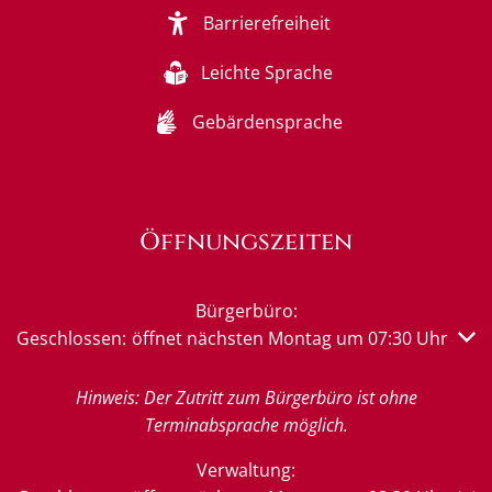
Barrierefreiheit
Leichte Sprache
Gebärdensprache
Öffnungszeiten
Bürgerbüro:
Klicken, um weitere Öffnungs- oder Schließzeiten auszub
Geschlossen:
öffnet nächsten Montag um 07:30 Uhr
Hinweis: Der Zutritt zum Bürgerbüro ist ohne
Terminabsprache möglich.
Verwaltung: