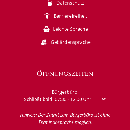
Datenschutz
Barrierefreiheit
Leichte Sprache
Gebärdensprache
Öffnungszeiten
Bürgerbüro:
Klicken, um weitere Öffnungs- oder Schließzeit
Schließt bald:
07:30
-
12:00
Uhr
Von 07:30 bis 
Hinweis: Der Zutritt zum Bürgerbüro ist ohne
Terminabsprache möglich.