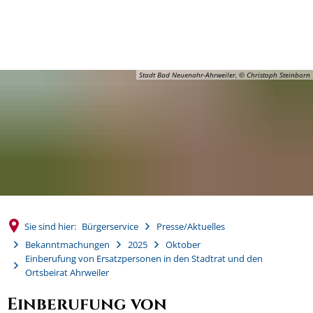
MENÜ
Stadt Bad Neuenahr-Ahrweiler, © Christoph Steinborn
Sie sind hier:
Bürgerservice
Presse/Aktuelles
Bekanntmachungen
2025
Oktober
Einberufung von Ersatzpersonen in den Stadtrat und den
Ortsbeirat Ahrweiler
Einberufung von