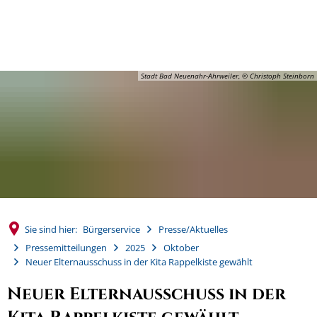
MENÜ
Stadt Bad Neuenahr-Ahrweiler, © Christoph Steinborn
Sie sind hier:
Bürgerservice
Presse/Aktuelles
Pressemitteilungen
2025
Oktober
Neuer Elternausschuss in der Kita Rappelkiste gewählt
Neuer Elternausschuss in der